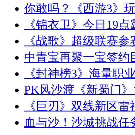
你敢吗？《西游3》
《锦衣卫》今日19
《战歌》超级联赛参赛
中青宝再聚一宝签约
《封神榜3》海量职业
PK风沙渡《新蜀门
《巨刃》双线新区雷
血与沙！沙城挑战任