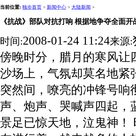
当前位置:
独步首页
>
新闻中心
>
大陆新闻
>
《抗战》部队对抗打响 根据地争夺全面开
2008-01-24 11:24
时间:
来源:
傍晚时分，腊月的寒风让
沙场上，气氛却莫名地紧
突然间，嘹亮的冲锋号响
声、炮声、哭喊声四起，
景足已惊天地，泣鬼神！