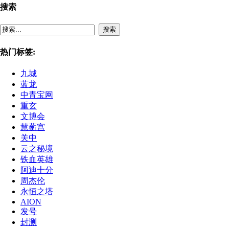
搜索
搜索
热门标签:
九城
蓝龙
中青宝网
重玄
文博会
慧蘅宫
关中
云之秘境
铁血英雄
阿迪十分
周杰伦
永恒之塔
AION
发号
封测