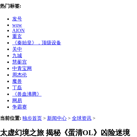
热门标签:
发号
wow
AION
重玄
《秦始皇》，顶级设备
关中
九城
慧蘅宫
中青宝网
周杰伦
魔兽
丁磊
《兽血沸腾》
网易
争霸赛
当前位置:
独步首页
>
新闻中心
>
全球资讯
>
太虚幻境之旅 揭秘《蛋清OL》凶险迷境