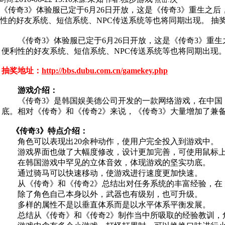
《传奇3》体验服已定于6月26日开放，这是《传奇3》重生
性的好友系统、短信系统、NPC传送系统等也将同期出现。 抽奖地址： 
《传奇3》体验服已定于6月26日开放，这是《传奇3》重
便利性的好友系统、短信系统、NPC传送系统等也将同期出现
抽奖地址：
http://bbs.dubu.com.cn/gamekey.php
游戏介绍：
《传奇3》是韩国娱美德公司开发的一款网络游戏，在中国，2
底。相对《传奇》和《传奇2》来说，《传奇3》大量增加了兼
《传奇3》特点介绍：
角色可以表现出20余种动作，使用户完全投入到游戏中。
游戏界面也做了大幅度修改，设计更加完善，可使用鼠标上下
在韩国游戏中罕见的立体音效，体现游戏的坚实功底。
通过骑马可以快速移动，使游戏进行速度更加快速。
从《传奇》和《传奇2》总结出对任务系统的丰富经验，在《
除了角色自己本身以外，武器也有级别，也可升级。
多样的属性不是以垂直体系而是以水平体系平衡发展。
总结从《传奇》和《传奇2》制作当中所吸取的经验教训，角