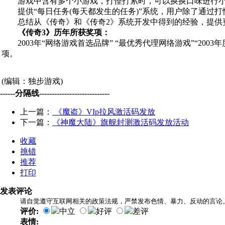
游戏中含有多个小游戏，打怪打累时，可以换换口味进行小
提供“每日任务(每天都发生的任务)”系统，用户除了通过打
总结从《传奇》和《传奇2》系统开发中得到的经验，提供
《传奇3》历年所获奖项：
2003年“网络游戏首选品牌” “最优秀代理网络游戏”“2003年
项。
(编辑：独步游戏)
------分隔线----------------------------
上一篇：
《魔盗》VIp拉风激活码发放
下一篇：
《神魔大陆》旗舰封测激活码发放活动
收藏
挑错
推荐
打印
发表评论
请自觉遵守互联网相关的政策法规，严禁发布色情、暴力、反动的言论
评价:
中立
好评
差评
表情: