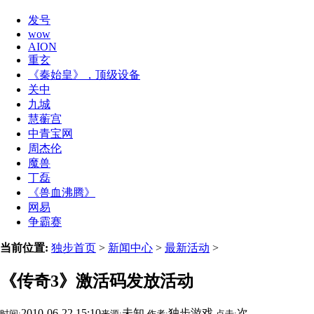
发号
wow
AION
重玄
《秦始皇》，顶级设备
关中
九城
慧蘅宫
中青宝网
周杰伦
魔兽
丁磊
《兽血沸腾》
网易
争霸赛
当前位置:
独步首页
>
新闻中心
>
最新活动
>
《传奇3》激活码发放活动
2010-06-22 15:10
未知
独步游戏
次
时间:
来源:
作者:
点击: