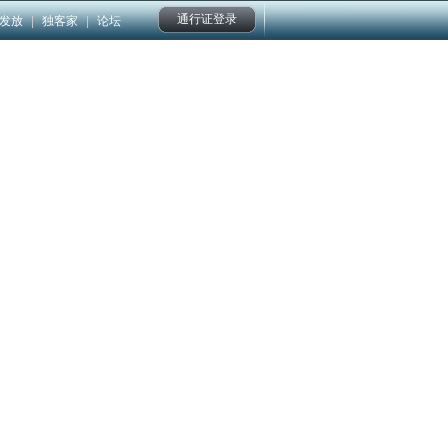
通行证登录
发放
|
独客家
|
论坛