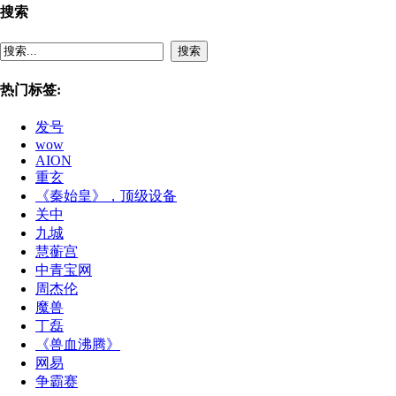
搜索
搜索
热门标签:
发号
wow
AION
重玄
《秦始皇》，顶级设备
关中
九城
慧蘅宫
中青宝网
周杰伦
魔兽
丁磊
《兽血沸腾》
网易
争霸赛