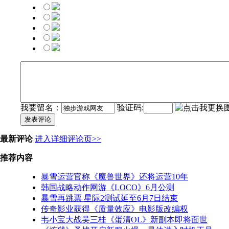
我要留名：
验证码:
发表评论
最新评论
进入详细评论页>>
推荐内容
暴雪运营官称《魔兽世界》还将运营10年
韩国战略动作网游《LOCO》6月公测
暴雪再跳票 星际2测试延至6月7日结束
传奇影业获得《质量效应》电影版改编权
韦小宝大战吴三桂《蛋清OL》新副本即将面世