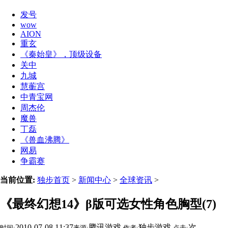
发号
wow
AION
重玄
《秦始皇》，顶级设备
关中
九城
慧蘅宫
中青宝网
周杰伦
魔兽
丁磊
《兽血沸腾》
网易
争霸赛
当前位置:
独步首页
>
新闻中心
>
全球资讯
>
《最终幻想14》β版可选女性角色胸型(7)
2010-07-08 11:37
腾讯游戏
独步游戏
次
时间:
来源:
作者:
点击: