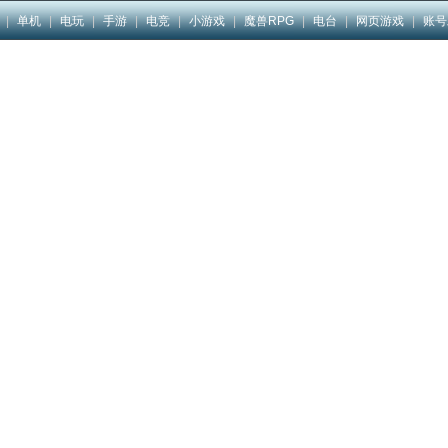
|
单机
|
电玩
|
手游
|
电竞
|
小游戏
|
魔兽RPG
|
电台
|
网页游戏
|
账号