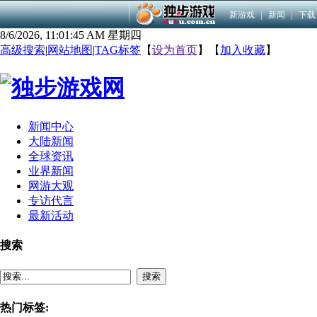
新游戏
|
新闻
|
下载
8/6/2026, 11:01:46 AM 星期四
高级搜索
|
网站地图
|
TAG标签
【
设为首页
】【
加入收藏
】
新闻中心
大陆新闻
全球资讯
业界新闻
网游大观
专访代言
最新活动
搜索
搜索
热门标签: