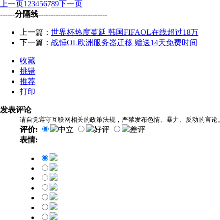
上一页
1
2
3
4
5
6
7
8
9
下一页
------分隔线----------------------------
上一篇：
世界杯热度蔓延 韩国FIFAOL在线超过18万
下一篇：
战锤OL欧洲服务器迁移 赠送14天免费时间
收藏
挑错
推荐
打印
发表评论
请自觉遵守互联网相关的政策法规，严禁发布色情、暴力、反动的言论
评价:
中立
好评
差评
表情: