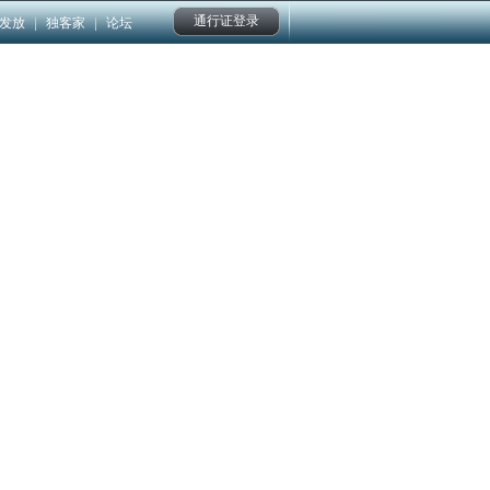
通行证登录
发放
|
独客家
|
论坛