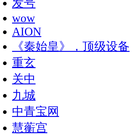
发号
wow
AION
《秦始皇》，顶级设备
重玄
关中
九城
中青宝网
慧蘅宫