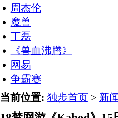
周杰伦
魔兽
丁磊
《兽血沸腾》
网易
争霸赛
当前位置:
独步首页
>
新
18禁网游《Kabod》1