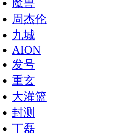
魔兽
周杰伦
九城
AION
发号
重玄
大灌篮
封测
丁磊