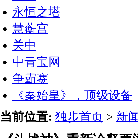
永恒之塔
慧蘅宫
关中
中青宝网
争霸赛
《秦始皇》，顶级设备
当前位置:
独步首页
>
新