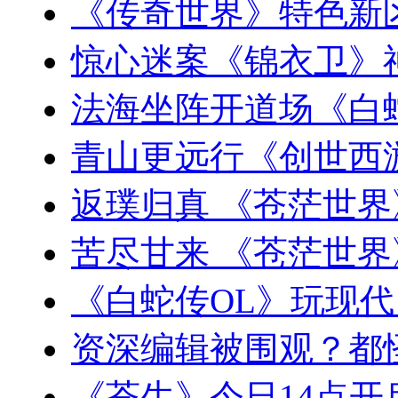
《传奇世界》特色新
惊心迷案《锦衣卫》
法海坐阵开道场《白
青山更远行《创世西
返璞归真 《苍茫世
苦尽甘来 《苍茫世
《白蛇传OL》玩现代
资深编辑被围观？都
《苍生》今日14点