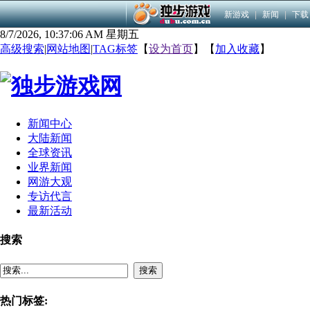
新游戏
|
新闻
|
下载
8/7/2026, 10:37:07 AM 星期五
高级搜索
|
网站地图
|
TAG标签
【
设为首页
】【
加入收藏
】
新闻中心
大陆新闻
全球资讯
业界新闻
网游大观
专访代言
最新活动
搜索
搜索
热门标签: