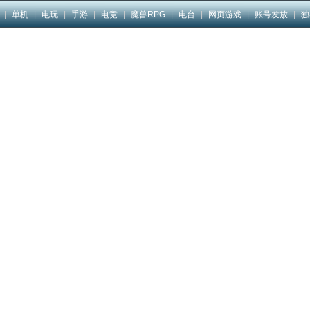
|
单机
|
电玩
|
手游
|
电竞
|
魔兽RPG
|
电台
|
网页游戏
|
账号发放
|
独