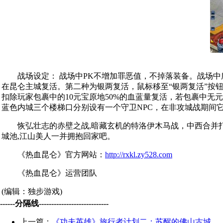
战场设定： 战场中PK不增加罪恶值，不掉落装备。战场中
在昆仑主城复活。第二种为银两复活，鼠标移至“银两复活”按
扣除玩家包裹中的10元宝原地50%的血蓝量复活，若包裹中
蓝色内城三个楼梯口分别设有一个守卫NPC，在非攻城战期间
恢弘壮志的赤壁之战,暗藏玄机的特洛伊木马战，中西合并打造出
城池,江山美人一并拥抱回家吧。
《热血昆仑》官方网站：
http://rxkl.zy528.com
《热血昆仑》运营团队
(编辑：独步游戏)
------分隔线----------------------------
上一篇：
《功夫英雄》旅行者计划二：苏醒的佛山古城