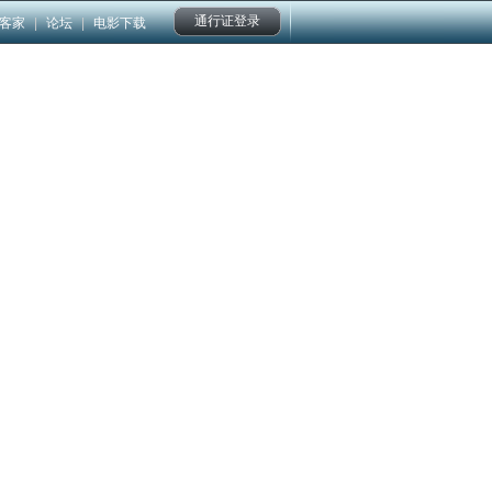
通行证登录
客家
|
论坛
|
电影下载