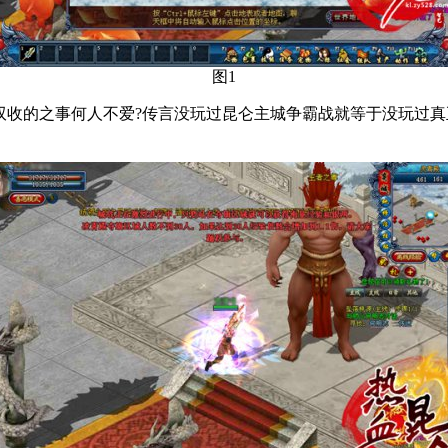
图1
的之事何人不爱?传言没玩过昆仑主城争霸战就等于没玩过真正热血