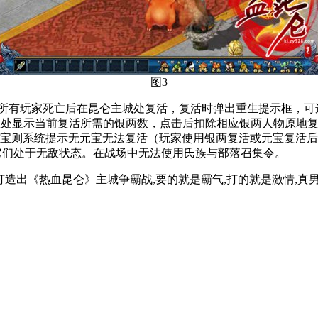
图3
所有玩家死亡后在昆仑主城处复活，复活时弹出重生提示框，可
钮处显示当前复活所需的银两数，点击后扣除相应银两人物原地复
无元宝则系统提示无元宝无法复活（玩家使用银两复活或元宝复活
它们处于无敌状态。在战场中无法使用氏族与部落召集令。
《热血昆仑》主城争霸战,要的就是霸气,打的就是激情,真男人