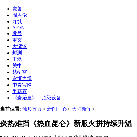
魔兽
周杰伦
九城
AION
发号
重玄
大灌篮
封测
丁磊
关中
慧蘅宫
永恒之塔
中青宝网
争霸赛
《秦始皇》，顶级设备
当前位置:
独步首页
>
新闻中心
>
大陆新闻
>
炎热难挡《热血昆仑》新服火拼持续升温