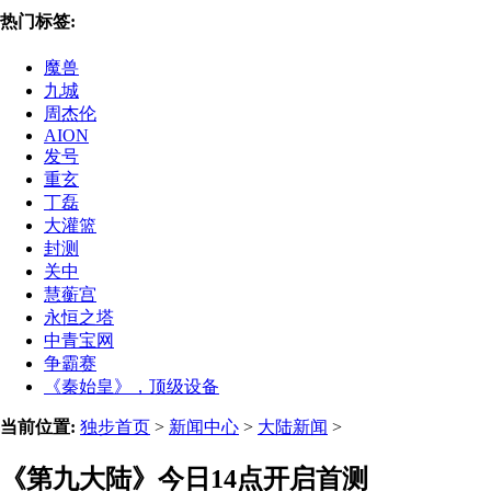
热门标签:
魔兽
九城
周杰伦
AION
发号
重玄
丁磊
大灌篮
封测
关中
慧蘅宫
永恒之塔
中青宝网
争霸赛
《秦始皇》，顶级设备
当前位置:
独步首页
>
新闻中心
>
大陆新闻
>
《第九大陆》今日14点开启首测