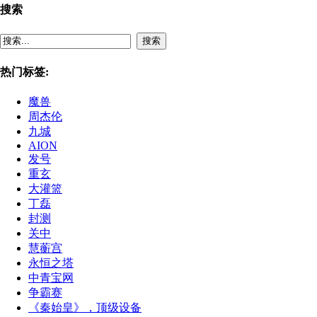
搜索
搜索
热门标签:
魔兽
周杰伦
九城
AION
发号
重玄
大灌篮
丁磊
封测
关中
慧蘅宫
永恒之塔
中青宝网
争霸赛
《秦始皇》，顶级设备